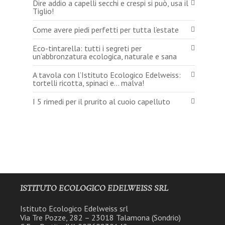
Dire addio a capelli secchi e crespi si può, usa il
Tiglio!
Come avere piedi perfetti per tutta l’estate
Eco-tintarella: tutti i segreti per
un’abbronzatura ecologica, naturale e sana
A tavola con l’Istituto Ecologico Edelweiss:
tortelli ricotta, spinaci e… malva!
I 5 rimedi per il prurito al cuoio capelluto
ISTITUTO ECOLOGICO EDELWEISS SRL
Istituto Ecologico Edelweiss srl
Via Tre Pozze, 282 – 23018 Talamona (Sondrio)