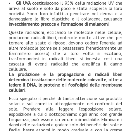
Gli UVA
costituiscono il 95% della radiazione UV che
arriva al suolo e solo da poco è stata scoperta la loro
nocività. Sono loro infatti a penetrare nel derma e a
danneggiare le fibre elastiche e il collagene, causando
invecchiamento precoce
e
formazione di melanomi
.
Queste radiazioni, eccitando le molecole nelle cellule,
producono radicali liberi, molecole molto attive che, per
tornare allo stato di riposo, devono cedere l’energia ad
altre molecole (come se si passassero freneticamente un
fiammifero acceso) che a loro volta si eccitano,
trasformandosi in radicali liberi: si innesta così una
cascata di eventi radicalici che amplifica il danno
cellulare.
La produzione e la propagazione di radicali liberi
determina l’ossidazione delle molecole coinvolte, oltre a
ledere il DNA, le proteine e i fosfolipidi delle membrane
cellulari.
Ecco spiegato il perché di tanta attenzione sui prodotti
solari e sul corretto atteggiamento nei confronti del
sole. Prendere alla leggera l’esposizione solare,
esposizione a cui ci sottoponiamo ogni anno con grande
frequenza, può essere un errore irrimediabile. Eliminare i
danni delle radiazioni e godere solo dei benefici del sole è
facile, basta esporsi in modo graduale e con la crema