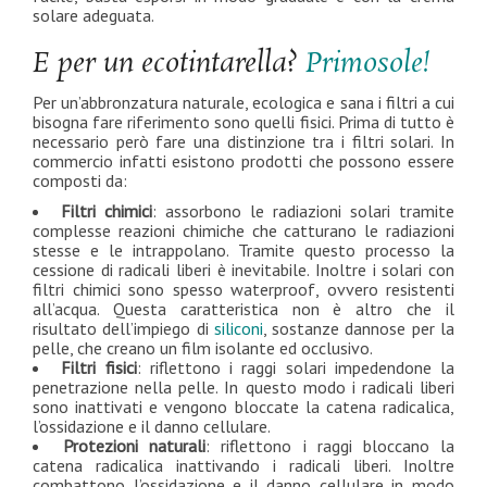
solare adeguata.
E per un ecotintarella?
Primosole!
Per un’abbronzatura naturale, ecologica e sana i filtri a cui
bisogna fare riferimento sono quelli fisici. Prima di tutto è
necessario però fare una distinzione tra i filtri solari. In
commercio infatti esistono prodotti che possono essere
composti da:
Filtri chimici
: assorbono le radiazioni solari tramite
complesse reazioni chimiche che catturano le radiazioni
stesse e le intrappolano. Tramite questo processo la
cessione di radicali liberi è inevitabile. Inoltre i solari con
filtri chimici sono spesso waterproof, ovvero resistenti
all’acqua. Questa caratteristica non è altro che il
risultato dell’impiego di
siliconi
, sostanze dannose per la
pelle, che creano un film isolante ed occlusivo.
Filtri fisici
: riflettono i raggi solari impedendone la
penetrazione nella pelle. In questo modo i radicali liberi
sono inattivati e vengono bloccate la catena radicalica,
l’ossidazione e il danno cellulare.
Protezioni naturali
: riflettono i raggi bloccano la
catena radicalica inattivando i radicali liberi. Inoltre
combattono l’ossidazione e il danno cellulare in modo