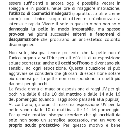
essere sufficienti e ancora oggi è possibile vedere in
spiaggia e in piscina, nelle ore di maggiore insolazione,
l’utilizzo di cosmetici inadeguati
(soprattutto oli e creme
corpo) con l’unico scopo di ottenere un’abbronzatura
intensa e rapida. Vivere il sole in questo modo non solo
danneggia la pelle in modo irreparabile
, ma
spesso
provoca
nei giorni successivi
eritemi e fenomeni di
desquamazione
che procurano un antiestetico colorito
disomogeneo.
Non solo, bisogna tenere presente che la pelle non è
l’unico organo a soffrire per gli effetti di un’esposizione
solare scorretta:
anche gli occhi soffrono
e diventano più
sensibili ad ogni esposizione. Questa situazione si può
aggravare se considera che gli orari di esposizione solare
più dannosi per la pelle non corrispondono a quelli più
dannosi per gli occhi.
La fascia oraria di maggior esposizione ai raggi UV per gli
occhi va dalle 8 alle 10 del mattino e dalle 14 alle 16
del pomeriggio (quando i raggi sono paralleli alla pupilla).
Al contrario, gli orari di massima esposizione UV per la
pelle vanno dalle 10 di mattina alle 14 del pomeriggio.
Per questo motivo bisogna ricordare che
gli occhiali da
sole
non
sono
un semplice accessorio, ma
un vero e
proprio scudo protettivo
. Per questo motivo è bene