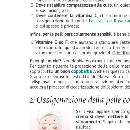
Deve ristabilire compattezza alla cute
, un obie
ai suoi acidi grassi;
Deve contenere la vitamina C
, che mantiene i
l’ossigenazione della pelle. L’
estratto di Rosa ca
di cui spesso è privata;
Infine,
per le pelli particolarmente sensibili
è bene ch
Vitamine E ed F
, che aiutano a stimolare l’att
soffocano. In questo modo l’effetto barriera 
vitamine si possono assorbire grazie all’
Olio di g
E per gli uomini?
Non dobbiamo dimenticare che anche
Per quanto riguarda la protezione della pelle masc
soprattutto
un buon
dopobarba
. Anche in questo ca
Grano e di Girasole, estratto di Malva, Burro d
indispensabile per assicurare un’idratazione intensa
accelera i processi di cicatrizzazione dell’epidermide)
2: Ossigenazione della pelle 
Se il viso appare spento g
crema si deve mettere in 
sfioramento
. Seguite le i
risultati!