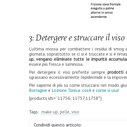
3: Detergere e struccare il viso
L’ultima mossa per combattere i residui di smog 
giornata, soprattutto se ci si è truccate e si è ri
up, vengano eliminate tutte le impurità accumula
essere più fresca e luminosa.
Per detergere il viso preferite sempre
prodotti d
sgrassano eccessivamente l’epidermide e la impoveri
Per saperne di più su come struccarsi nel modo giu
Borragine
e
Lozione Tonica: cos’è e come si usa
!
[products ids=”11756, 11757,11758″]
Tags:
make-up
,
pelle
,
viso
Condividi questo articolo: