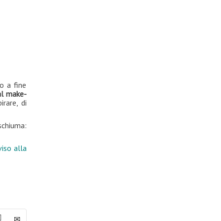
o a fine
al make-
irare, di
schiuma:
iso alla