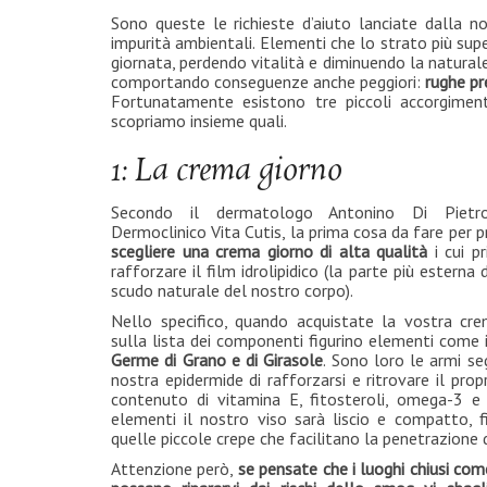
Sono queste le richieste d’aiuto lanciate dalla 
impurità ambientali. Elementi che lo strato più super
giornata, perdendo vitalità e diminuendo la naturale 
comportando conseguenze anche peggiori:
rughe pr
Fortunatamente esistono tre piccoli accorgimenti
scopriamo insieme quali.
1: La crema giorno
Secondo il dermatologo Antonino Di Pietro, 
Dermoclinico Vita Cutis, la prima cosa da fare per p
scegliere una crema giorno di alta qualità
i cui pr
rafforzare il film idrolipidico (la parte più esterna 
scudo naturale del nostro corpo).
Nello specifico, quando acquistate la vostra cre
sulla lista dei componenti figurino elementi come 
Germe di Grano e di Girasole
. Sono loro le armi s
nostra epidermide di rafforzarsi e ritrovare il propr
contenuto di vitamina E, fitosteroli, omega-3 e
elementi il nostro viso sarà liscio e compatto, 
quelle piccole crepe che facilitano la penetrazione 
Attenzione però,
se pensate che i luoghi chiusi com