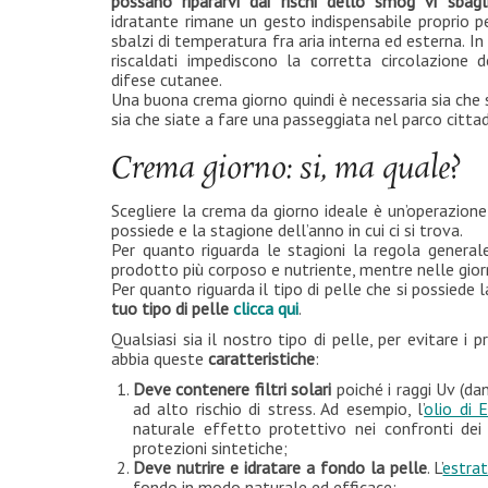
possano ripararvi dai rischi dello smog vi sbagl
idratante rimane un gesto indispensabile proprio pe
sbalzi di temperatura fra aria interna ed esterna. In
riscaldati impediscono la corretta circolazione 
difese cutanee.
Una buona crema giorno quindi è necessaria sia che s
sia che siate a fare una passeggiata nel parco cittad
Crema giorno: si, ma quale?
Scegliere la crema da giorno ideale è un’operazione 
possiede e la stagione dell’anno in cui ci si trova.
Per quanto riguarda le stagioni la regola general
prodotto più corposo e nutriente, mentre nelle gior
Per quanto riguarda il tipo di pelle che si possiede 
tuo tipo di pelle
clicca qui
.
Qualsiasi sia il nostro tipo di pelle, per evitare
abbia queste
caratteristiche
:
Deve contenere filtri solari
poiché i raggi Uv (d
ad alto rischio di stress. Ad esempio, l’
olio di E
naturale effetto protettivo nei confronti dei ra
protezioni sintetiche;
Deve nutrire e idratare a fondo la pelle
. L’
estra
fondo in modo naturale ed efficace;