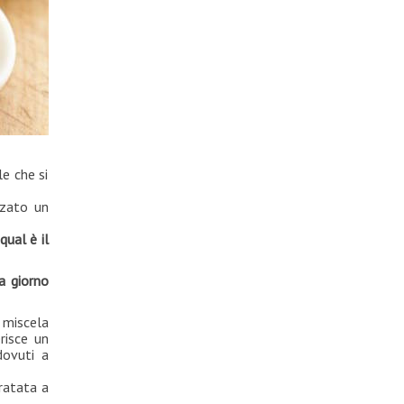
le che si
zzato un
qual è il
a giorno
 miscela
erisce un
dovuti a
ratata a