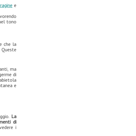
rragine
e
avorendo
uel tono
e che la
. Queste
anti, ma
 germe di
abietola
utanea e
aggio.
La
menti di
vedere i