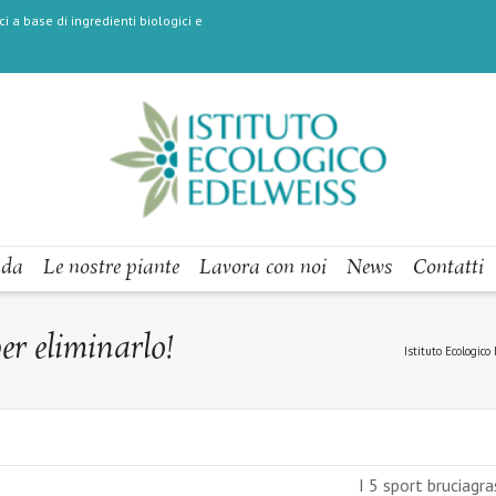
i a base di ingredienti biologici e
nda
Le nostre piante
Lavora con noi
News
Contatti
per eliminarlo!
Istituto Ecologico
I 5 sport bruciagra