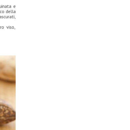
uinata e
rco della
ascurati,
ro viso,