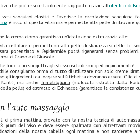
ttivo che può essere facilmente raggiunto grazie all’
oleolito di Bo
 vasi sanguigni elastici e favorisce la circolazione sanguigna f
nin
a
è ricco di questa vitamina e permette alla pelle di ritrovare q
e la crema giorno garantisca un’idratazione extra grazie alle:
ività cellulare e permettono alla pelle di sbarazzarsi delle tossin
sarà potenziato e l’epidermide potrà rigenerarsi senza problemi
erme di Grano e di Girasole.
 loro sono soggetti agli stessi rischi di smog ed inquinamento!
hile consigliamo prima di tutto di utilizzare non solo creme idrat
so gli ingredienti da leggere sull’etichetta dovranno essere: Olio di
i Karité, ma anche
Trimetilglicina
(molecola estratta dalla Barb
 della pelle) ed
estratto di Echinacea
(garantisce la consistenza c
.
con l’auto massaggio
ià di prima mattina, provate con la nostra tecnica di automass
8 punti del viso e deve essere spalmata con altrettanti movi
ndicazioni della nostra tabella ogni mattina e non tarderete a 