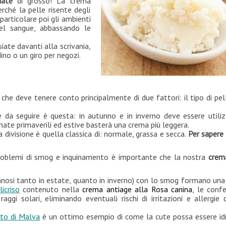
iate
di grosso! La crema
rché la pelle risente degli
 particolare poi gli ambienti
del sangue, abbassando le
iate davanti alla scrivania,
ino o un giro per negozi.
che deve tenere conto principalmente di due fattori: il tipo di pel
e da seguire è questa: in autunno e in inverno deve essere utili
nate primaverili ed estive basterà una crema più leggera.
la divisione è quella classica di: normale, grassa e secca.
Per sapere 
 i problemi di smog e inquinamento è importante che la nostra
crem
annosi tanto in estate, quanto in inverno) con lo smog formano una
licris
o
contenuto nella
crema antiage alla Rosa canina
, le conf
ggi solari, eliminando eventuali rischi di irritazioni e allergie 
tto di Malva
è un ottimo esempio di come la cute possa essere id